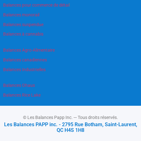
Balances pour commerce de détai
l
Balances monorail
Balances suspendue
Balances à cannabis
Balances Agro-Alimentaire
Balances canadiennes
Balances Industrielles
Balances Ohaus
Balances Rice Lake
© Les Balances Papp Inc. ─ Tous droits réservés.
Les Balances PAPP inc. - 2795 Rue Botham, Saint-Laurent,
QC H4S 1H8