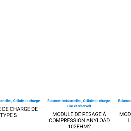
trielles
,
Cellule de charge
Balances Industrielles
,
Cellule de charge
,
Balances
Silo et réservoir
 DE CHARGE DE
MODULE DE PESAGE À
MODU
TYPE S
COMPRESSION ANYLOAD
102EHM2