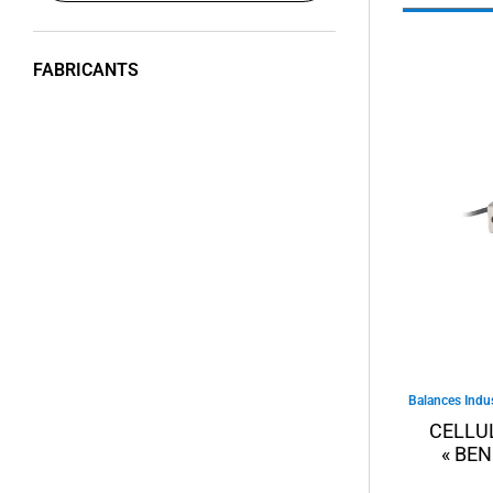
FABRICANTS
Balances Indus
CELLU
« BE