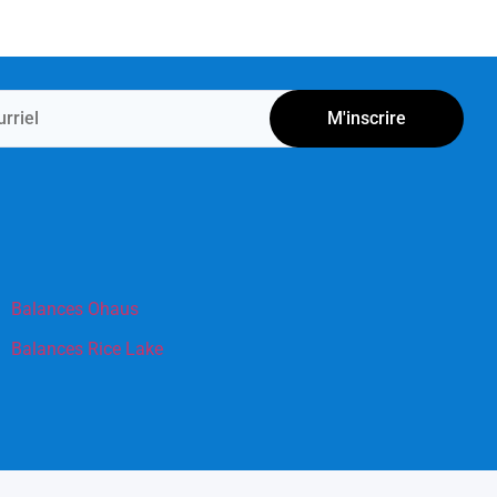
M'inscrire
Balances Ohaus
Balances Rice Lake