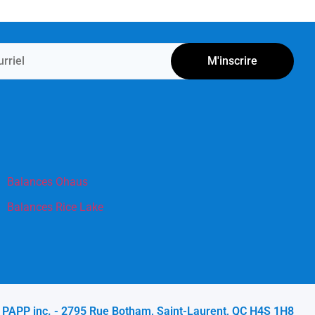
M'inscrire
Balances Ohaus
Balances Rice Lake
 PAPP inc. - 2795 Rue Botham, Saint-Laurent, QC H4S 1H8