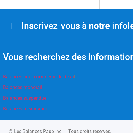
Inscrivez-vous à notre infole
Vous recherchez des information
Balances pour commerce de détai
l
Balances monorail
Balances suspendue
Balances à cannabis
© Les Balances Papp Inc. ─ Tous droits réservés.