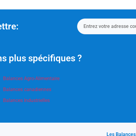
ttre:
s plus spécifiques ?
Balances Agro-Alimentaire
Balances canadiennes
Balances Industrielles
Les Balances