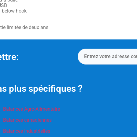
USB
 below hook
tie limitée de deux ans
ttre:
s plus spécifiques ?
Balances Agro-Alimentaire
Balances canadiennes
Balances Industrielles