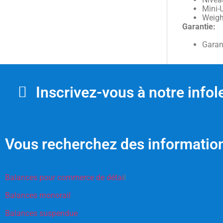
Mini-
Weigh
Garantie:
Garan
Inscrivez-vous à notre infole
Vous recherchez des information
Balances pour commerce de détai
l
Balances monorail
Balances suspendue