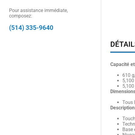
Pour assistance immédiate,
composez:
(514) 335-9640
DÉTAIL
Capacité et
610 g,
5,100 
5,100 
Dimensions
Tous 
Description
Touch
Techn
Base 
Nivea