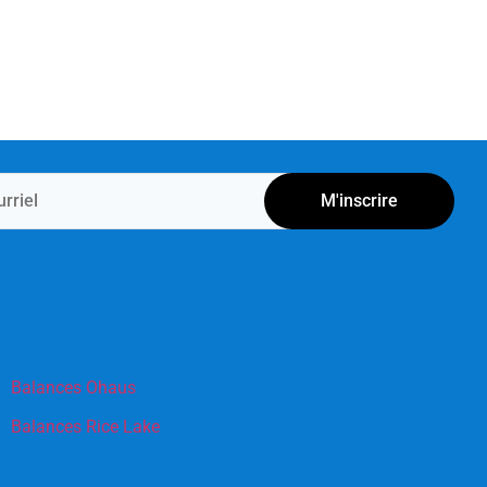
M'inscrire
Balances Ohaus
Balances Rice Lake