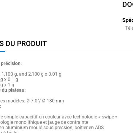
DO
Spéc
Tél
S DU PRODUIT
 précision:
 1,100 g, and 2,100 g x 0.01 g
g x 0.1 g
g x 1 g
 du plateau:
les modèles: Ø 7.0″/ Ø 180 mm
:
e simple capacitif en couleur avec technologie « swipe »
ologie monolithique et jauge de contrainte
en aluminium moulé sous pression, boîtier en ABS
u à bulle