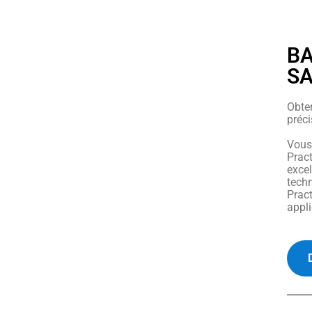
BA
S
Obten
préci
Vous
Prac
excel
tech
Prac
appli