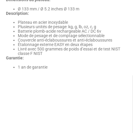
Ø 133 mm / Ø 5.2 inches Ø 133 m
Description:
Plateau en acier inoxydable
Plusieurs unités de pesage: kg, g, lb, oz, c, g
Batterie plomb-acide rechargeable AC / DC 6v
Mode de pesage et de comptage sélectionnable
Couvercle anti-éclaboussures et anti-éclaboussures
Étalonnage externe EASY en deux étapes
Livré avec 500 grammes de poids d’essai et de test NIST
classe F NIST
Garantie:
1 an de garantie