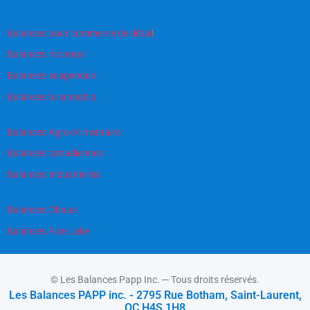
Balances pour commerce de détai
l
Balances monorail
Balances suspendue
Balances à cannabis
Balances Agro-Alimentaire
Balances canadiennes
Balances Industrielles
Balances Ohaus
Balances Rice Lake
© Les Balances Papp Inc. ─ Tous droits réservés.
Les Balances PAPP inc. - 2795 Rue Botham, Saint-Laurent,
QC H4S 1H8