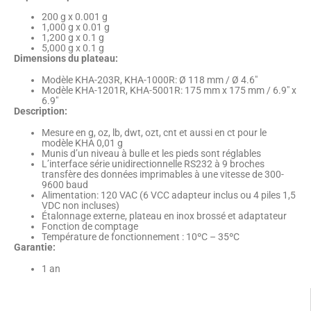
200 g x 0.001 g
1,000 g x 0.01 g
1,200 g x 0.1 g
5,000 g x 0.1 g
Dimensions du plateau:
Modèle KHA-203R, KHA-1000R: Ø 118 mm / Ø 4.6″
Modèle KHA-1201R, KHA-5001R: 175 mm x 175 mm / 6.9″ x
6.9″
Description:
Mesure en g, oz, lb, dwt, ozt, cnt et aussi en ct pour le
modèle KHA 0,01 g
Munis d’un niveau à bulle et les pieds sont réglables
L’interface série unidirectionnelle RS232 à 9 broches
transfère des données imprimables à une vitesse de 300-
9600 baud
Alimentation: 120 VAC (6 VCC adapteur inclus ou 4 piles 1,5
VDC non incluses)
Étalonnage externe, plateau en inox brossé et adaptateur
Fonction de comptage
Température de fonctionnement : 10ºC – 35ºC
Garantie:
1 an