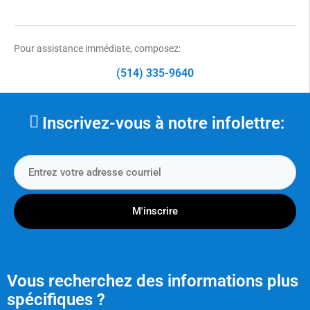
Pour assistance immédiate, composez:
(514) 335-9640
Inscrivez-vous à notre infolettre:
M'inscrire
Vous recherchez des informations plus
spécifiques ?