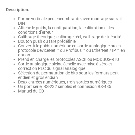
Description:
Forme verticale peu encombrante avec montage sur rail
DIN
Affiche le poids, la configuration, la calibration et les
conditions d’erreur
Calibrage théorique, calibrage réel, calibrage de linéarité
Bouton push ou tare prédéfinie
Convertit le poids numérique en sortie analogique ou en
protocole DeviceNet ™ ou Profibus ™ ou EtherNet / IP ™ en
option
Prend en charge les protocoles ASCII ou MODBUS-RTU
Sortie analogique pleine échelle avec mise à zéro et
correction PLC du signal analogique
Sélection de permutation de bits pour les formats petit
endien et gros endian
Deux entrées numériques, trois sorties numériques
Un port série, RS-232 simplex et connexion RS-485
Manuel du CD