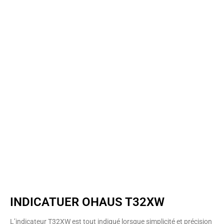
INDICATUER OHAUS T32XW
L’indicateur T32XW est tout indiqué lorsque simplicité et précision