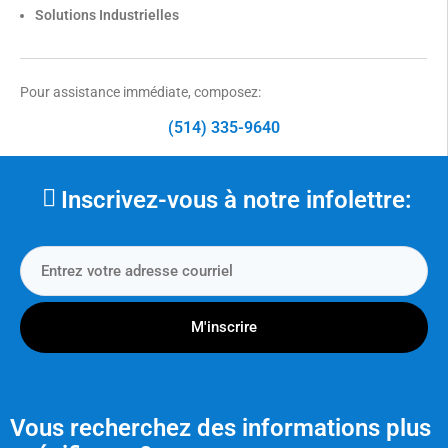
Solutions Industrielles
Pour assistance immédiate, composez:
(514) 335-9640
Inscrivez-vous à notre infolettre:
M'inscrire
Vous recherchez des informations plus