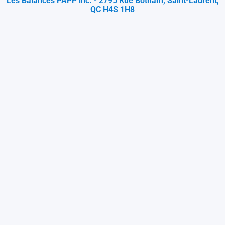
Les Balances PAPP inc. - 2795 Rue Botham, Saint-Laurent,
QC H4S 1H8