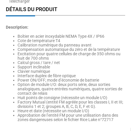
Télécharger
DÉTAILS DU PRODUIT
Description:
Boîtier en acier inoxydable NEMA Type 4X / IP66
Cote de température T4
Calibration numérique du panneau avant
Compensation automatique du zéro et de la température
Excitation pour quatre cellules de charge de 350 ohms ou
huit de 700 ohms
Calcul gross / tare / net
Support inclinable
Clavier numérique
Interface duplex de fibre optique
Power ON/OFF; mode d’économie de batterie
Option de module I/O: deux ports série, deux sorties
analogiques, quatre entrées numériques, quatre sorties de
contact de relais
Huit points de consigne (nécessite un module I/O)
Factory Mutual (entité FM agréée pour les classes I, II et III;
divisions 1 et 2; groupes A, B, C, D, E, F et G).
Heure et date (nécessite un module I/O)
Approbation de l’entité FM pour une utilisation dans des
zones dangereuses selon le fichier Rice Lake n°72717