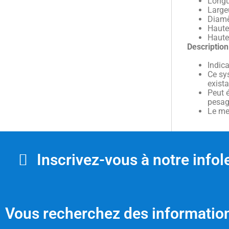
Longu
Largeu
Diamèt
Haute
Hauteu
Description
Indic
Ce sys
exista
Peut 
pesa
Le mei
Inscrivez-vous à notre infole
Vous recherchez des information