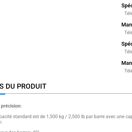
Spéc
Tél
Manu
Tél
Spéc
Tél
Manu
Tél
S DU PRODUIT
 précision:
pacité standard est de 1,500 kg / 2,500 lb par barre avec une ca
: