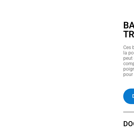
BA
TR
Ces b
la po
peut 
comp
poign
pour 
DO