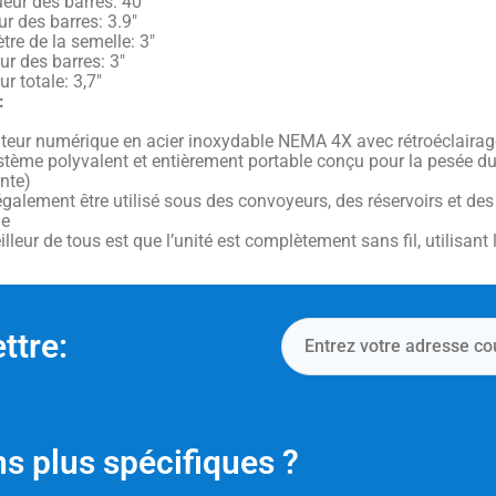
eur des barres: 40″
r des barres: 3.9″
re de la semelle: 3″
ur des barres: 3″
r totale: 3,7″
:
ateur numérique en acier inoxydable NEMA 4X avec rétroéclairage
tème polyvalent et entièrement portable conçu pour la pesée du b
nte)
également être utilisé sous des convoyeurs, des réservoirs et de
ge
lleur de tous est que l’unité est complètement sans fil, utilisant
ttre:
s plus spécifiques ?