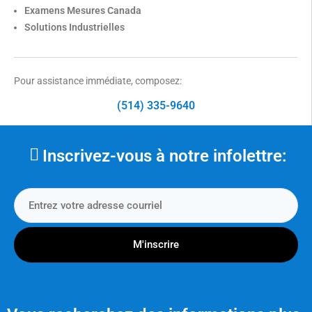
Examens Mesures Canada
Solutions Industrielles
Pour assistance immédiate, composez:
(514) 335-9640
Inscrivez-vous à notre infolettre:
M'inscrire